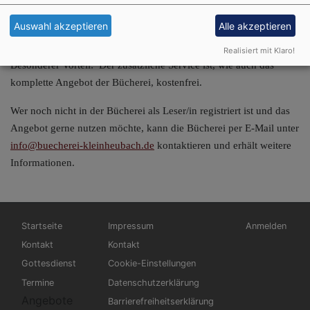
Einfach mal anklicken, stöbern und ausprobieren
Auswahl akzeptieren
Alle akzeptieren
www.buecherei-kleinheubach.de
Realisiert mit Klaro!
Besonderer Vorteil: Der zusätzliche Service ist, wie auch das
komplette Angebot der Bücherei, kostenfrei.
Wer noch nicht in der Bücherei als Leser/in registriert ist und das
Angebot gerne nutzen möchte, kann die Bücherei per E-Mail unter
info@buecherei-kleinheubach.de
kontaktieren und erhält weitere
Informationen.
Hauptnavigation
Fußbereichsmenü
Benutzermen
Startseite
Impressum
Anmelden
Kontakt
Kontakt
Gottesdienst
Cookie-Einstellungen
Termine
Datenschutzerklärung
Angebote
Barrierefreiheitserklärung