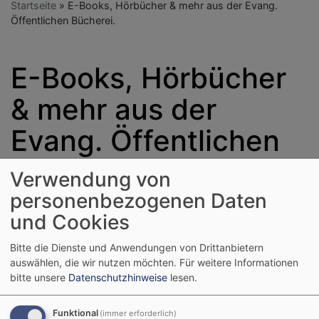
Startseite
E-Books, Hörbücher & mehr aus der Evang.
Öffentlichen Bücherei.
E-Books, Hörbücher
& mehr aus der
Evang. Öffentlichen
Bücherei.
Verwendung von
personenbezogenen Daten
und Cookies
Rund um die Uhr digitale
Medien ausleihen --- das
Bitte die Dienste und Anwendungen von Drittanbietern
digitale Angebot der
auswählen, die wir nutzen möchten.
Für weitere Informationen
Evangelischen
bitte unsere
Datenschutzhinweise
lesen.
Öffentlichen Bücherei
Funktional
(immer erforderlich)