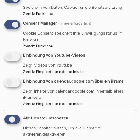
Auswählen, einloggen, herunterladen – so einfach funktioniert das
Speichern von Daten: Cookie für die Benutzersitzung
digitale Ausleihen bei der Bücherei
Zweck
:
Funktional
Mit der Onleihe kann jeder Büchereinutzer rund um die Uhr
Consent Manager
(immer erforderlich)
aktuelle Bestseller oder Hörbücher ausleihen, egal ob von zu
Cookie Consent speichert Ihre Einwilligungsstatus im
Hause oder unterwegs. Man benötigt dazu nur einen
Browser
Internetanschluss sowie einen PC, Laptop, Tablet, E-Reader oder
Zweck
:
Funktional
Smartphone. Auf den meisten handelsüblichen E-Readern ist die
Einbindung von Youtube-Videos
Lektüre der ausgeliehenen Medien möglich. (Mit Ausnahme der
Zeigt Videos von Youtube
Kindle-Geräte von Amazon)
Zweck
:
Eingebettete externe Inhalte
Im Bestand der Onleihe in unserem Verbund eMedienBayern
Einbindung von calendar.google.com über ein iFrame
befinden sich ca. 22.000 Bücher, Hörbücher, Videos, Zeitschriften
Zeigt Inhalte von calendar.google.com innerhalb eines
und Zeitungen in digitaler Form. Darunter sind Romane und
iFrames an.
Zweck
:
Eingebettete externe Inhalte
Sachbücher für Erwachsene sowie Kinder- und Jugendliteratur
und außerdem ePaper wie die Süddeutsche Zeitung, Der Spiegel,
Alle Dienste umschalten
Sport-Bild, Land-Genuss u.v.m. Die Leihfristen unterscheiden sich
je nach Medium; eBooks können z. B. bis zu 21 Tagen
Diesen Schalter nutzen, um alle Dienste zu
aktivieren/deaktivieren.
ausgeliehen werden.