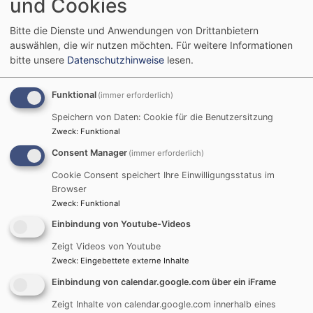
und Cookies
vertraulichen Rahmen. Sie überlegen gemeinsam
mit den Betroffenen, welche Hilfe und
Bitte die Dienste und Anwendungen von Drittanbietern
Unterstützung diese brauchen, und welche Schritte
auswählen, die wir nutzen möchten.
Für weitere Informationen
sie als nächstes gehen möchten. Ohne Einwilligung
bitte unsere
Datenschutzhinweise
lesen.
der Betroffenen werden keine Informationen an
Dritte weitergegeben. Wir haben zwei
Funktional
(immer erforderlich)
Telefonsprechstunden in der Woche für Sie
Speichern von Daten: Cookie für die Benutzersitzung
eingerichtet, an denen wir persönlich für Sie da
Zweck
:
Funktional
sind: Montag, 10:00 Uhr bis 11:00 Uhr und Dienstag
Consent Manager
(immer erforderlich)
von 17:00 Uhr bis 18:00 Uhr:
Tel.: 089 / 5595 –
335
Cookie Consent speichert Ihre Einwilligungsstatus im
Browser
Zweck
:
Funktional
Darüber hinaus sind wir über unsere E-Mailadresse
ansprechstellesg@elkb.de
jederzeit für Sie
Einbindung von Youtube-Videos
erreichbar. Wir antworten wochentags in der Regel
Zeigt Videos von Youtube
innerhalb von 48 Stunden.
Zweck
:
Eingebettete externe Inhalte
Einbindung von calendar.google.com über ein iFrame
Zeigt Inhalte von calendar.google.com innerhalb eines