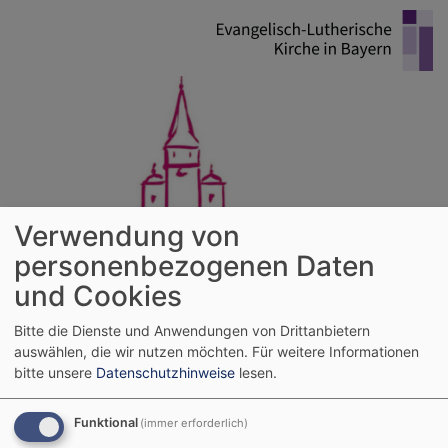
Direkt
zum
Inhalt
Verwendung von
personenbezogenen Daten
Evangelische Kirchengemeinde
und Cookies
Kleinheubach
Bitte die Dienste und Anwendungen von Drittanbietern
Großheubach - Kleinheubach - Laudenbach - Mainbullau - Rüdenau
auswählen, die wir nutzen möchten.
Für weitere Informationen
bitte unsere
Datenschutzhinweise
lesen.
Hauptnavigation
Funktional
(immer erforderlich)