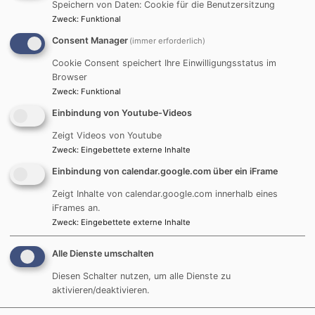
Startseite
Frauenkreise
Speichern von Daten: Cookie für die Benutzersitzung
Zweck
:
Funktional
Consent Manager
(immer erforderlich)
Frauenkreise
Cookie Consent speichert Ihre Einwilligungsstatus im
Browser
Zweck
:
Funktional
MITTWOCHSTREFF
Einbindung von Youtube-Videos
Treffen einmal im Monat im Gemeindehaus am
Zeigt Videos von Youtube
Zweck
:
Eingebettete externe Inhalte
Mittwoch Abend Kontakt: über das Pfarramt
Einbindung von calendar.google.com über ein iFrame
Zeigt Inhalte von calendar.google.com innerhalb eines
Hauptnavigation
Fußbereichsmenü
Benutzermen
Startseite
Impressum
Anmelden
iFrames an.
Zweck
:
Eingebettete externe Inhalte
Kontakt
Kontakt
Gottesdienst
Cookie-Einstellungen
Alle Dienste umschalten
Termine
Datenschutzerklärung
Diesen Schalter nutzen, um alle Dienste zu
Angebote
Barrierefreiheitserklärung
aktivieren/deaktivieren.
Ihre