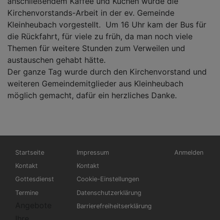
anschließendem Kaffee und Kuchen wurde die
Kirchenvorstands-Arbeit in der ev. Gemeinde
Kleinheubach vorgestellt. Um 16 Uhr kam der Bus für
die Rückfahrt, für viele zu früh, da man noch viele
Themen für weitere Stunden zum Verweilen und
austauschen gehabt hätte.
Der ganze Tag wurde durch den Kirchenvorstand und
weiteren Gemeindemitglieder aus Kleinheubach
möglich gemacht, dafür ein herzliches Danke.
Hauptnavigation
Fußbereichsmenü
Benutzermen
Startseite
Impressum
Anmelden
Kontakt
Kontakt
Gottesdienst
Cookie-Einstellungen
Termine
Datenschutzerklärung
Angebote
Barrierefreiheitserklärung
Ihre