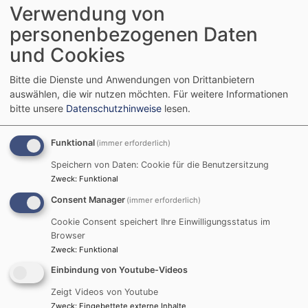
sich am 1. Juli in Kleinheubach bei einer Begegnung der
Verwendung von
Kirchenvorstände der Evangelischen Kirchengemeinde
personenbezogenen Daten
Kleinheubach und der Kirchengemeinden Uettingen,
und Cookies
Billingshausen und Remlingen.
Auch diese Begegnung war von Ehrenamtlichen initiiert
Bitte die Dienste und Anwendungen von Drittanbietern
worden. Ruth Meyer aus Billingshausen und Bernd
auswählen, die wir nutzen möchten.
Für weitere Informationen
Dietrich aus Kleinheubach waren sich bei ihrer
bitte unsere
Datenschutzhinweise
lesen.
Ausbildung zum „Kurator“ begegnet. Mit der
Ausbildung zum Kurator reagiert die Evangelische
Funktional
(immer erforderlich)
Landeskirche auf ein zunehmendes Problem: Die Zahl
Speichern von Daten: Cookie für die Benutzersitzung
der Hauptamtlichen in den Gemeinden wird kleiner.
Zweck
:
Funktional
Deshalb übernehmen Ehrenamtliche als „Kuratoren“
Consent Manager
(immer erforderlich)
zunehmend verantwortungsvolle Arbeiten in den
Kirchengemeinden.
Cookie Consent speichert Ihre Einwilligungsstatus im
Browser
„Treffen der Kirchtürme“ hatten Bernd Dietrich und
Zweck
:
Funktional
Ruth Meyer ihr gemeinsames Projekt genannt. Ziel war,
sich als Gemeinden gegenseitig kennenzulernen und zu
Einbindung von Youtube-Videos
erfahren, wie andere Kirchengemeinden auf die
Zeigt Videos von Youtube
aktuellen Herausforderungen reagieren.
Zweck
:
Eingebettete externe Inhalte